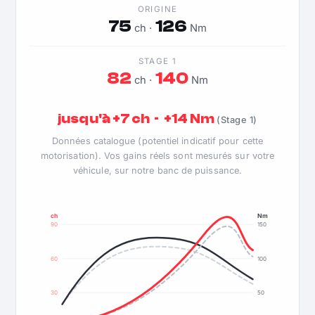
ORIGINE
75
126
ch ·
Nm
STAGE 1
82
140
ch ·
Nm
jusqu'à +7 ch · +14 Nm
(Stage 1)
Données catalogue (potentiel indicatif pour cette
motorisation). Vos gains réels sont mesurés sur votre
véhicule, sur notre banc de puissance.
ch
Nm
90
150
60
100
30
50