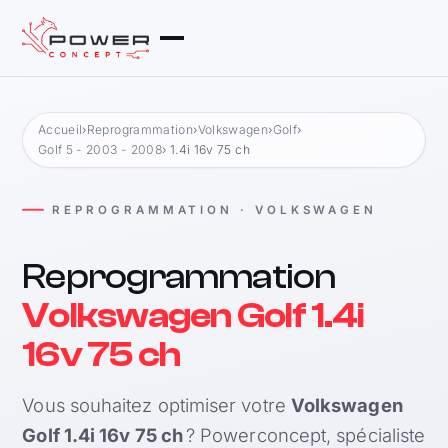
Accueil
›
Reprogrammation
›
Volkswagen
›
Golf
›
Golf 5 - 2003 - 2008
› 1.4i 16v 75 ch
REPROGRAMMATION · VOLKSWAGEN
Reprogrammation
Volkswagen Golf 1.4i
16v 75 ch
Vous souhaitez optimiser votre
Volkswagen
Golf 1.4i 16v 75 ch
? Powerconcept, spécialiste