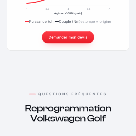
1
2,5
4
5,5
7
régime (×1000 tr/min)
Puissance (ch)
Couple (Nm)
estompé = origine
Demander mon devis
QUESTIONS FRÉQUENTES
Reprogrammation
Volkswagen Golf