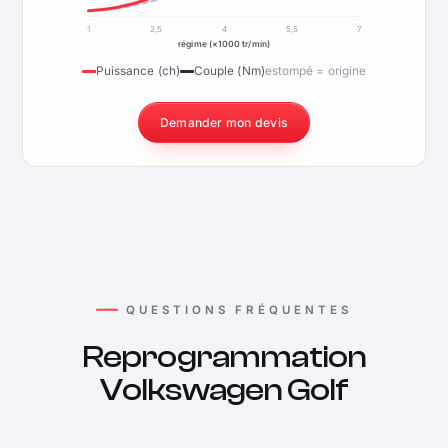
1
2,5
4
5,5
7
régime (×1000 tr/min)
Puissance (ch)
Couple (Nm)
estompé = origine
Demander mon devis
QUESTIONS FRÉQUENTES
Reprogrammation
Volkswagen Golf