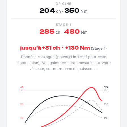
ORIGINE
204
350
ch ·
Nm
STAGE 1
285
480
ch ·
Nm
jusqu'à +81 ch · +130 Nm
(Stage 1)
Données catalogue (potentiel indicatif pour cette
motorisation). Vos gains réels sont mesurés sur votre
véhicule, sur notre banc de puissance.
ch
Nm
320
550
210
350
110
175