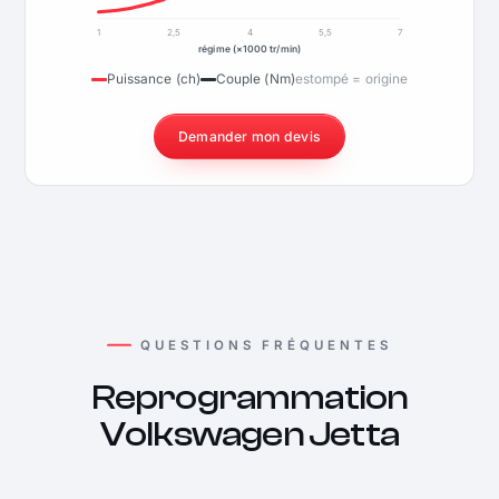
1
2,5
4
5,5
7
régime (×1000 tr/min)
Puissance (ch)
Couple (Nm)
estompé = origine
Demander mon devis
QUESTIONS FRÉQUENTES
Reprogrammation
Volkswagen Jetta