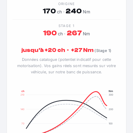
ORIGINE
170
240
ch ·
Nm
STAGE 1
190
267
ch ·
Nm
jusqu'à +20 ch · +27 Nm
(Stage 1)
Données catalogue (potentiel indicatif pour cette
motorisation). Vos gains réels sont mesurés sur votre
véhicule, sur notre banc de puissance.
ch
Nm
210
300
140
200
70
100