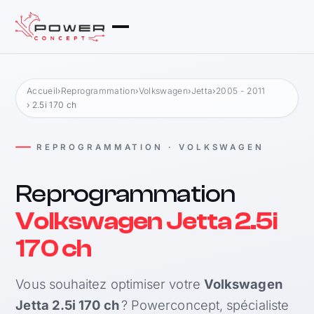
Accueil
›
Reprogrammation
›
Volkswagen
›
Jetta
›
2005 - 2011
› 2.5i 170 ch
REPROGRAMMATION · VOLKSWAGEN
Reprogrammation
Volkswagen Jetta 2.5i
170 ch
Vous souhaitez optimiser votre
Volkswagen
Jetta 2.5i 170 ch
? Powerconcept, spécialiste