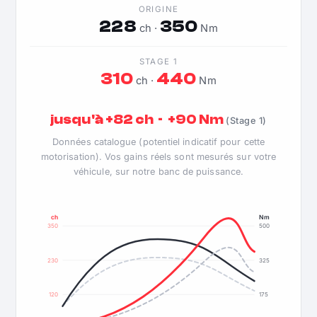
ORIGINE
228
350
ch ·
Nm
STAGE 1
310
440
ch ·
Nm
jusqu'à +82 ch · +90 Nm
(Stage 1)
Données catalogue (potentiel indicatif pour cette
motorisation). Vos gains réels sont mesurés sur votre
véhicule, sur notre banc de puissance.
ch
Nm
350
500
230
325
120
175