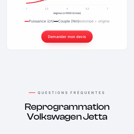
1
2,5
4
5,5
7
régime (×1000 tr/min)
Puissance (ch)
Couple (Nm)
estompé = origine
Demander mon devis
QUESTIONS FRÉQUENTES
Reprogrammation
Volkswagen Jetta