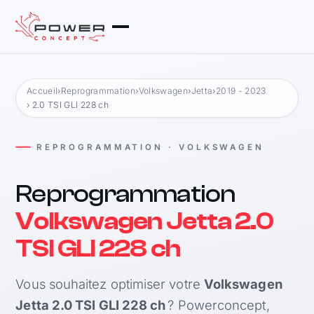
Accueil
›
Reprogrammation
›
Volkswagen
›
Jetta
›
2019 - 2023
› 2.0 TSI GLI 228 ch
REPROGRAMMATION · VOLKSWAGEN
Reprogrammation
Volkswagen Jetta 2.0
TSI GLI 228 ch
Vous souhaitez optimiser votre
Volkswagen
Jetta 2.0 TSI GLI 228 ch
? Powerconcept,