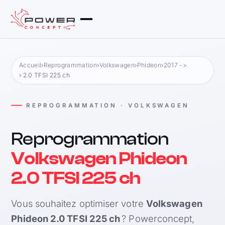
Accueil
›
Reprogrammation
›
Volkswagen
›
Phideon
›
2017 ->
› 2.0 TFSI 225 ch
REPROGRAMMATION · VOLKSWAGEN
Reprogrammation
Volkswagen Phideon
2.0 TFSI 225 ch
Vous souhaitez optimiser votre
Volkswagen
Phideon 2.0 TFSI 225 ch
? Powerconcept,