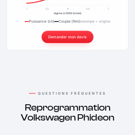
1
2,5
4
5,5
7
régime (×1000 tr/min)
Puissance (ch)
Couple (Nm)
estompé = origine
Demander mon devis
QUESTIONS FRÉQUENTES
Reprogrammation
Volkswagen Phideon