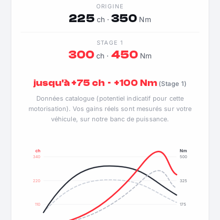
ORIGINE
225
350
ch ·
Nm
STAGE 1
300
450
ch ·
Nm
jusqu'à +75 ch · +100 Nm
(Stage 1)
Données catalogue (potentiel indicatif pour cette
motorisation). Vos gains réels sont mesurés sur votre
véhicule, sur notre banc de puissance.
ch
Nm
340
500
220
325
110
175