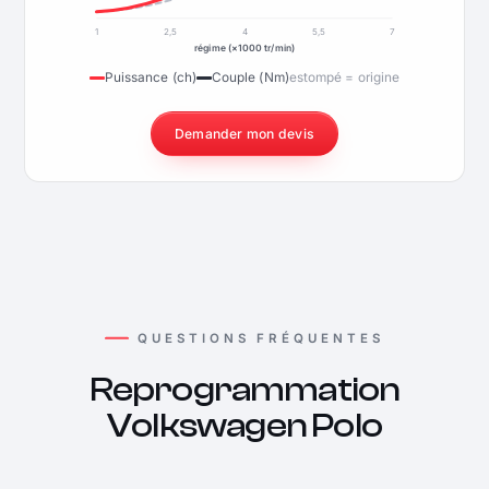
1
2,5
4
5,5
7
régime (×1000 tr/min)
Puissance (ch)
Couple (Nm)
estompé = origine
Demander mon devis
QUESTIONS FRÉQUENTES
Reprogrammation
Volkswagen Polo