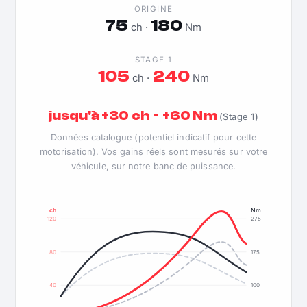
ORIGINE
75
180
ch ·
Nm
STAGE 1
105
240
ch ·
Nm
jusqu'à +30 ch · +60 Nm
(Stage 1)
Données catalogue (potentiel indicatif pour cette
motorisation). Vos gains réels sont mesurés sur votre
véhicule, sur notre banc de puissance.
ch
Nm
120
275
80
175
40
100