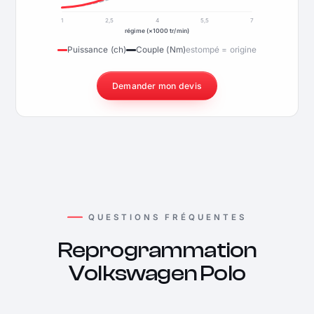
1
2,5
4
5,5
7
régime (×1000 tr/min)
Puissance (ch)
Couple (Nm)
estompé = origine
Demander mon devis
QUESTIONS FRÉQUENTES
Reprogrammation
Volkswagen Polo