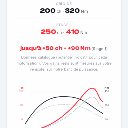
ORIGINE
200
320
ch ·
Nm
STAGE 1
250
410
ch ·
Nm
jusqu'à +50 ch · +90 Nm
(Stage 1)
Données catalogue (potentiel indicatif pour cette
motorisation). Vos gains réels sont mesurés sur votre
véhicule, sur notre banc de puissance.
ch
Nm
280
450
190
300
90
150