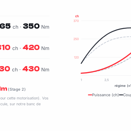
ch
370
65
350
ch ·
Nm
250
310
420
ch ·
Nm
120
30
430
ch ·
Nm
1
2,5
régime (×
 Nm
(Stage 2)
Puissance (ch)
Cou
pour cette motorisation). Vos
cule, sur notre banc de