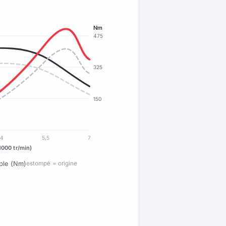
Nm
475
325
150
4
5,5
7
1000 tr/min)
ple (Nm)
estompé = origine