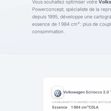
Vous souhaitez optimiser votre
Volks
Powerconcept, spécialiste de la rep
depuis 1995, développe une cartogr
essence de 1 984 cm³ : plus de coup
consommation.
Volkswagen Scirocco 2.0 
CARBURANT
CYLINDRÉE
CODE MOTEU
Essence
1 984 cm³
CDLA