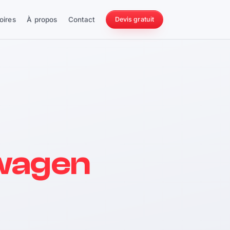
oires
À propos
Contact
Devis gratuit
256 ch
wagen
228 Nm