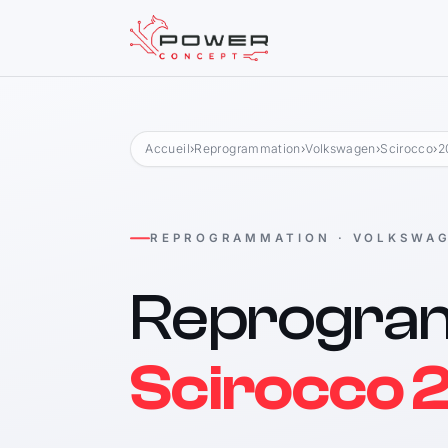
Accueil
›
Reprogrammation
›
Volkswagen
›
Scirocco
›
2
REPROGRAMMATION · VOLKSWA
Reprogra
Scirocco 2