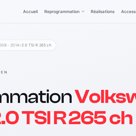
Accueil
Reprogrammation
Réalisations
Access
008 - 2014
› 2.0 TSI R 265 ch
GEN
mmation
Volks
.0 TSI R 265 ch