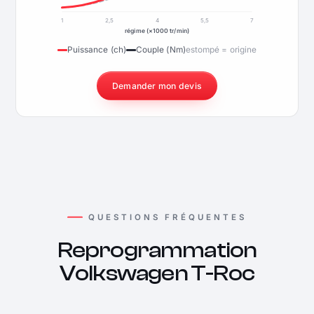
1
2,5
4
5,5
7
régime (×1000 tr/min)
Puissance (ch)
Couple (Nm)
estompé = origine
Demander mon devis
QUESTIONS FRÉQUENTES
Reprogrammation
Volkswagen T-Roc