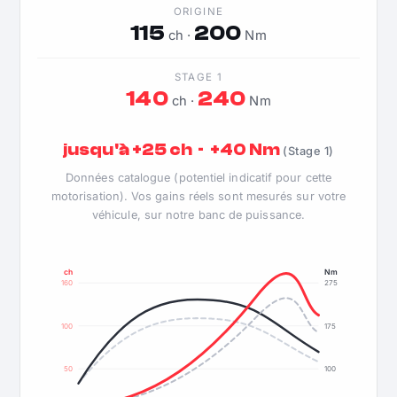
ORIGINE
115
200
ch ·
Nm
STAGE 1
140
240
ch ·
Nm
jusqu'à +25 ch · +40 Nm
(Stage 1)
Données catalogue (potentiel indicatif pour cette
motorisation). Vos gains réels sont mesurés sur votre
véhicule, sur notre banc de puissance.
ch
Nm
160
275
100
175
50
100