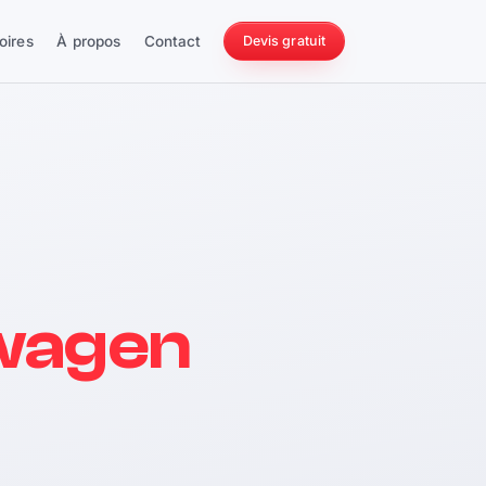
oires
À propos
Contact
Devis gratuit
256 ch
wagen
228 Nm