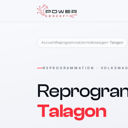
Accueil
›
Reprogrammation
›
Volkswagen
› Talagon
REPROGRAMMATION · VOLKSWA
Reprogra
Talagon