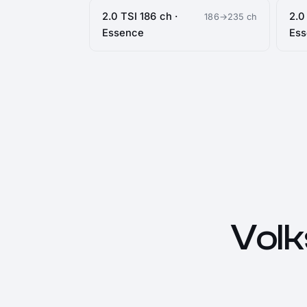
2.0 TSI 186 ch ·
2.0
186→235 ch
Essence
Es
Vol