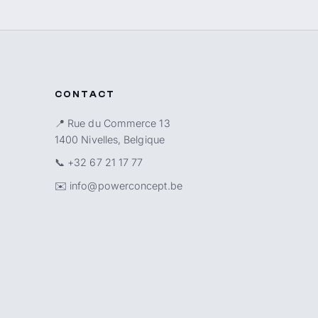
CONTACT
📍 Rue du Commerce 13
1400 Nivelles, Belgique
📞
+32 67 21 17 77
✉️
info@powerconcept.be