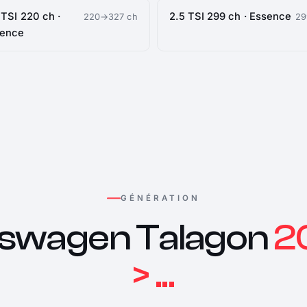
 TSI 220 ch ·
2.5 TSI 299 ch · Essence
220→327 ch
29
sence
GÉNÉRATION
kswagen Talagon
2
> ...