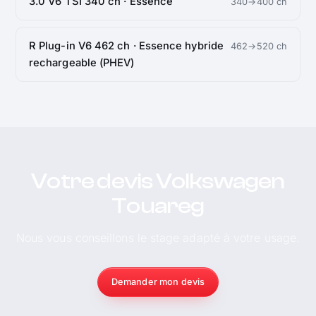
3.0 V6 TSI 340 ch · Essence
340→400 ch
R Plug-in V6 462 ch · Essence hybride
462→520 ch
rechargeable (PHEV)
Votre devis Volkswagen
Touareg
Nous vous conseillons le stage adapté à votre usage.
Demander mon devis