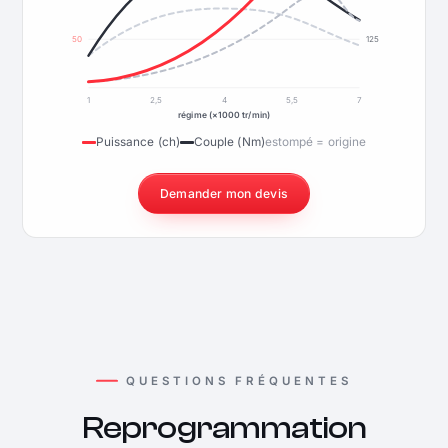
50
125
1
2,5
4
5,5
7
régime (×1000 tr/min)
Puissance (ch)
Couple (Nm)
estompé = origine
Demander mon devis
QUESTIONS FRÉQUENTES
Reprogrammation