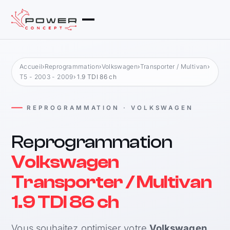
Accueil
›
Reprogrammation
›
Volkswagen
›
Transporter / Multivan
›
T5 - 2003 - 2009
› 1.9 TDI 86 ch
REPROGRAMMATION · VOLKSWAGEN
Reprogrammation
Volkswagen
Transporter / Multivan
1.9 TDI 86 ch
Vous souhaitez optimiser votre
Volkswagen