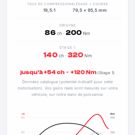
TAUX DE COMPRESSION
ALÉSAGE × COURSE
19,5:1
79,5 × 95,5 mm
ORIGINE
86
200
ch ·
Nm
STAGE 1
140
320
ch ·
Nm
jusqu'à +54 ch · +120 Nm
(Stage 1)
Données catalogue (potentiel indicatif pour cette
motorisation). Vos gains réels sont mesurés sur votre
véhicule, sur notre banc de puissance.
ch
Nm
160
350
100
250