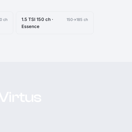
1.5 TSI 150 ch ·
0 ch
150→185 ch
Essence
Virtus