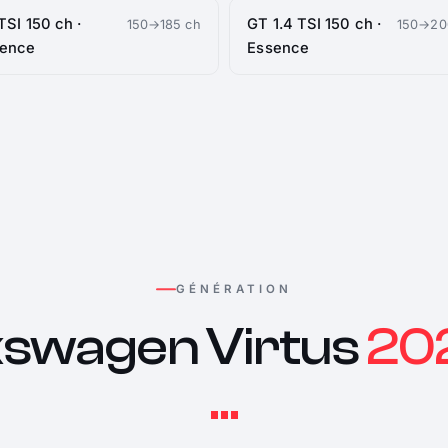
 TSI 150 ch ·
GT 1.4 TSI 150 ch ·
150→185 ch
150→20
sence
Essence
GÉNÉRATION
kswagen Virtus
202
...