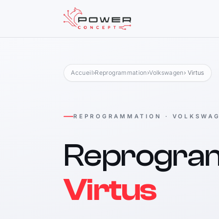
Accueil
›
Reprogrammation
›
Volkswagen
› Virtus
REPROGRAMMATION · VOLKSWA
Reprogra
Virtus