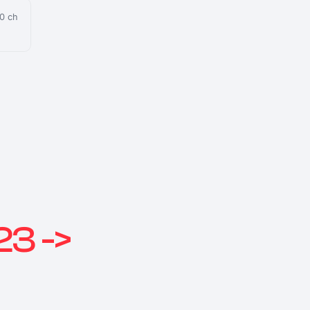
0 ch
3 ->