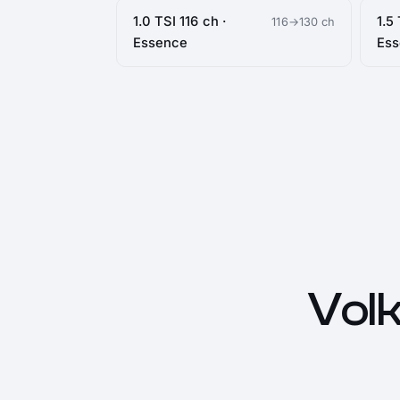
1.0 TSI 116 ch ·
1.5
116→130 ch
Essence
Es
Vol