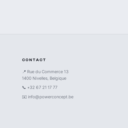
CONTACT
📍 Rue du Commerce 13
1400 Nivelles, Belgique
📞
+32 67 21 17 77
✉️
info@powerconcept.be