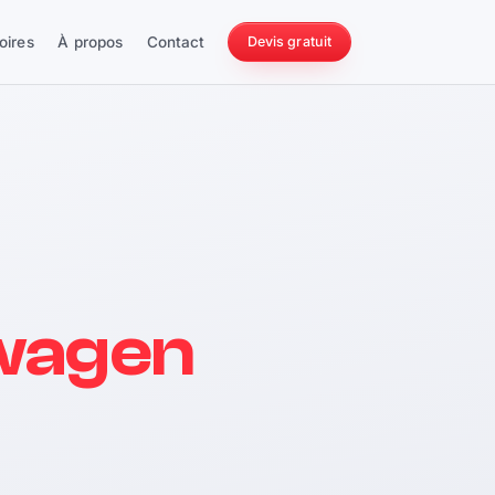
oires
À propos
Contact
Devis gratuit
256 ch
wagen
228 Nm