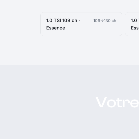
1.0 TSI 109 ch ·
1.0
109→130 ch
Essence
Es
Votre