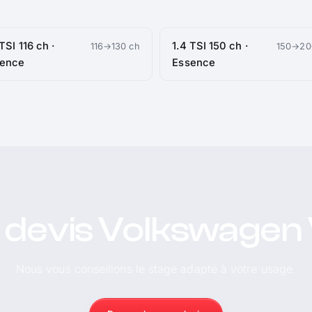
 TSI 116 ch ·
1.4 TSI 150 ch ·
116→130 ch
150→20
sence
Essence
 devis Volkswagen 
Nous vous conseillons le stage adapté à votre usage.