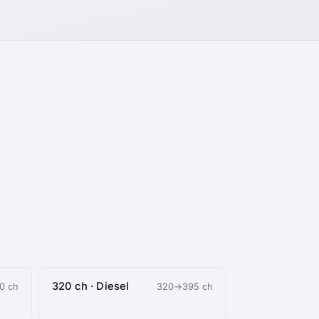
e
320 ch · Diesel
0 ch
320→395 ch