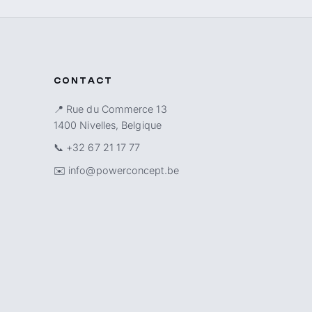
CONTACT
📍 Rue du Commerce 13
1400 Nivelles, Belgique
📞
+32 67 21 17 77
✉️
info@powerconcept.be