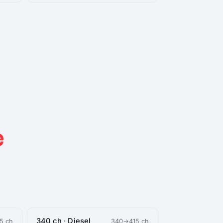
e
340 ch · Diesel
5 ch
340→415 ch