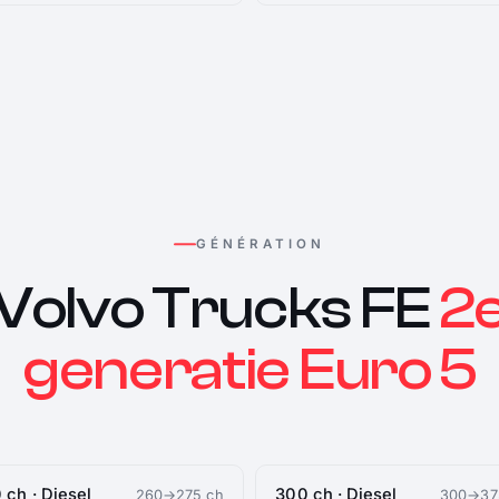
GÉNÉRATION
Volvo Trucks FE
2
generatie Euro 5
 ch · Diesel
300 ch · Diesel
260→275 ch
300→37