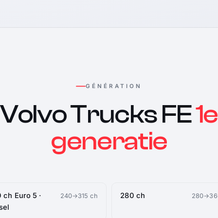
GÉNÉRATION
Volvo Trucks FE
1
generatie
 ch Euro 5 ·
280 ch
240→315 ch
280→36
sel