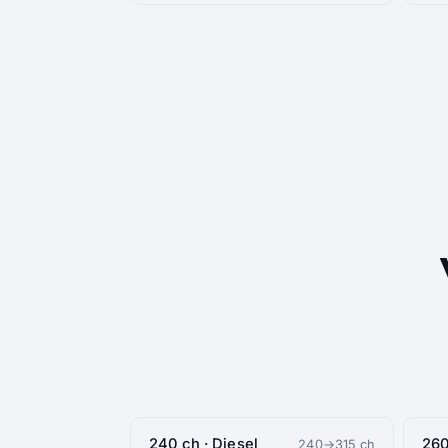
240 ch · Diesel
260
240→315 ch