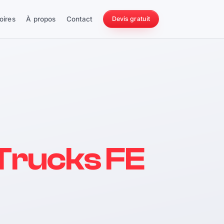
oires
À propos
Contact
Devis gratuit
256 ch
Trucks FE
228 Nm