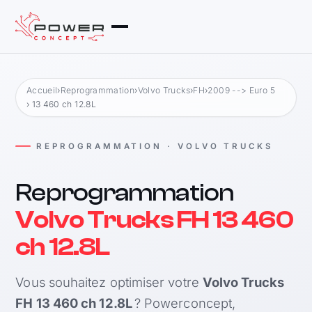
Accueil
›
Reprogrammation
›
Volvo Trucks
›
FH
›
2009 --> Euro 5
› 13 460 ch 12.8L
REPROGRAMMATION · VOLVO TRUCKS
Reprogrammation
Volvo Trucks FH 13 460
ch 12.8L
Vous souhaitez optimiser votre
Volvo Trucks
FH 13 460 ch 12.8L
? Powerconcept,