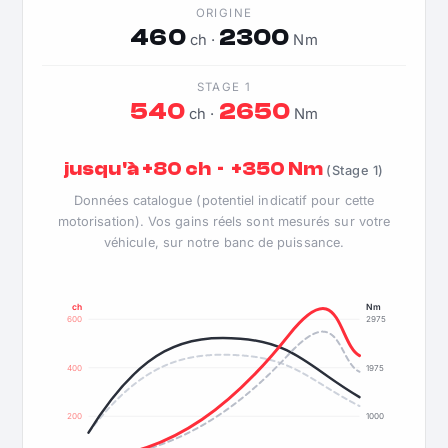
ORIGINE
460
2300
ch ·
Nm
STAGE 1
540
2650
ch ·
Nm
jusqu'à +80 ch · +350 Nm
(Stage 1)
Données catalogue (potentiel indicatif pour cette
motorisation). Vos gains réels sont mesurés sur votre
véhicule, sur notre banc de puissance.
ch
Nm
600
2975
400
1975
200
1000