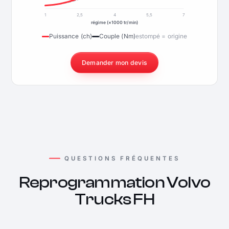
1
2,5
4
5,5
7
régime (×1000 tr/min)
Puissance (ch)
Couple (Nm)
estompé = origine
Demander mon devis
QUESTIONS FRÉQUENTES
Reprogrammation Volvo
Trucks FH