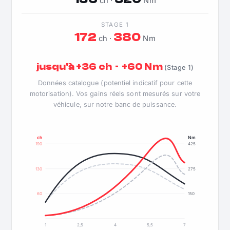
ch ·
Nm
STAGE 1
172
380
ch ·
Nm
jusqu'à +36 ch · +60 Nm
(Stage 1)
Données catalogue (potentiel indicatif pour cette
motorisation). Vos gains réels sont mesurés sur votre
véhicule, sur notre banc de puissance.
ch
Nm
190
425
130
275
60
150
1
2,5
4
5,5
7