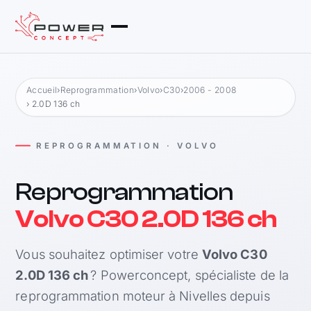
Accueil
›
Reprogrammation
›
Volvo
›
C30
›
2006 - 2008
› 2.0D 136 ch
REPROGRAMMATION · VOLVO
Reprogrammation
Volvo C30 2.0D 136 ch
Vous souhaitez optimiser votre
Volvo C30
2.0D 136 ch
? Powerconcept, spécialiste de la
reprogrammation moteur à Nivelles depuis