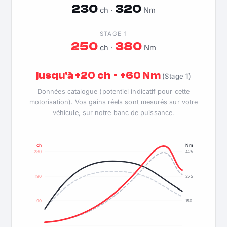
230
320
ch ·
Nm
STAGE 1
250
380
ch ·
Nm
jusqu'à +20 ch · +60 Nm
(Stage 1)
Données catalogue (potentiel indicatif pour cette
motorisation). Vos gains réels sont mesurés sur votre
véhicule, sur notre banc de puissance.
ch
Nm
280
425
190
275
90
150