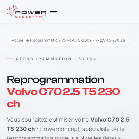
Accueil
›
Reprogrammation
›
Volvo
›
C70
›
2009 ->
› 2.5 T5 230 ch
REPROGRAMMATION · VOLVO
Reprogrammation
Volvo C70 2.5 T5 230
ch
Vous souhaitez optimiser votre
Volvo C70 2.5
T5 230 ch
? Powerconcept, spécialiste de la
reprogrammation moteur à Nivelles depuis