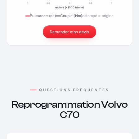
1
2,5
4
5,5
7
régime (×1000 tr/min)
Puissance (ch)
Couple (Nm)
estompé = origine
Demander mon devis
QUESTIONS FRÉQUENTES
Reprogrammation Volvo
C70