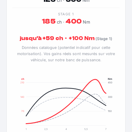
ch ·
Nm
STAGE 1
185
400
ch ·
Nm
jusqu'à +59 ch · +100 Nm
(Stage 1)
Données catalogue (potentiel indicatif pour cette
motorisation). Vos gains réels sont mesurés sur votre
véhicule, sur notre banc de puissance.
ch
Nm
210
450
140
300
70
150
1
2,5
4
5,5
7