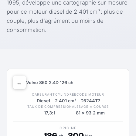
1995, développe une cartographie sur mesure
pour ce moteur diesel de 2 401 cm³ : plus de
couple, plus d'agrément ou moins de
consommation.
Volvo S60 2.4D 126 ch
CARBURANT
CYLINDRÉE
CODE MOTEUR
Diesel
2 401 cm³
D5244T7
TAUX DE COMPRESSION
ALÉSAGE × COURSE
17,3:1
81 × 93,2 mm
ORIGINE
126
300