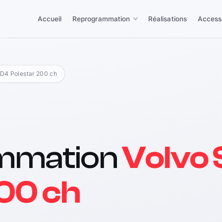
Accueil
Reprogrammation
Réalisations
Access
 D4 Polestar 200 ch
mmation
Volvo 
200 ch