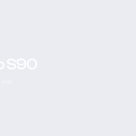
vo S90
, avec