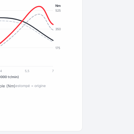
Nm
525
350
175
4
5,5
7
1000 tr/min)
ple (Nm)
estompé = origine