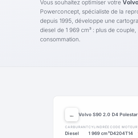
Vous souhaitez optimiser votre
Volvo
Powerconcept, spécialiste de la rep
depuis 1995, développe une cartogr
diesel de 1 969 cm³ : plus de couple
consommation.
Volvo S90 2.0 D4 Polesta
CARBURANT
CYLINDRÉE
CODE MOTEUR
Diesel
1 969 cm³
D4204T14