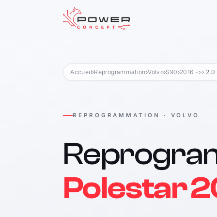
Accueil
›
Reprogrammation
›
Volvo
›
S90
›
2016 ->
› 2.0
REPROGRAMMATION · VOLVO
Reprogra
Polestar 