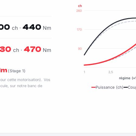
ch
260
00
440
ch ·
Nm
170
30
470
90
ch ·
Nm
 Nm
(Stage 1)
1
2,5
régime (×
pour cette motorisation). Vos
cule, sur notre banc de
Puissance (ch)
Cou