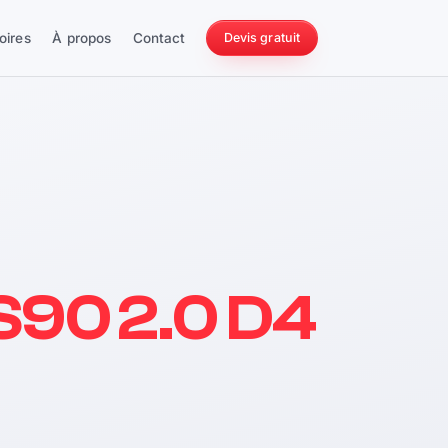
oires
À propos
Contact
Devis gratuit
256 ch
S90 2.0 D4
228 Nm