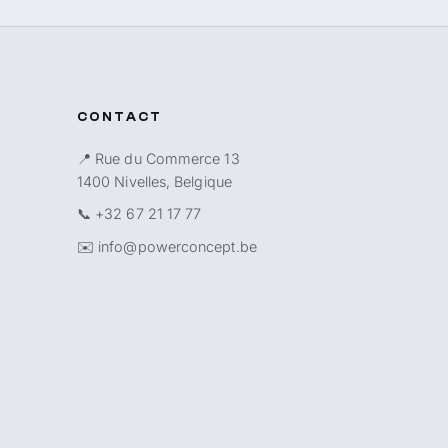
CONTACT
📍 Rue du Commerce 13
1400 Nivelles, Belgique
📞
+32 67 21 17 77
✉️
info@powerconcept.be