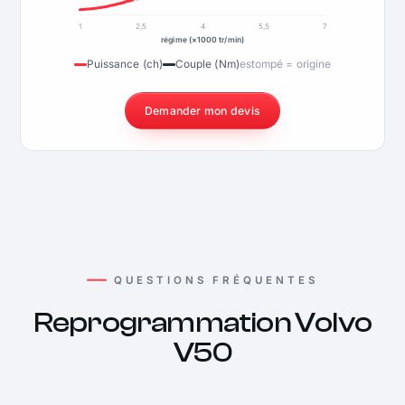
1
2,5
4
5,5
7
régime (×1000 tr/min)
Puissance (ch)
Couple (Nm)
estompé = origine
Demander mon devis
QUESTIONS FRÉQUENTES
Reprogrammation Volvo
V50