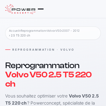
Accueil
›
Reprogrammation
›
Volvo
›
V50
›
2007 - 2012
› 2.5 T5 220 ch
REPROGRAMMATION · VOLVO
Reprogrammation
Volvo V50 2.5 T5 220
ch
Vous souhaitez optimiser votre
Volvo V50 2.5
T5 220 ch
? Powerconcept, spécialiste de la