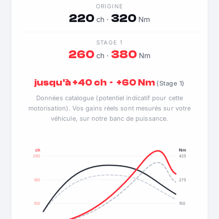
ORIGINE
220
320
ch ·
Nm
STAGE 1
260
380
ch ·
Nm
jusqu'à +40 ch · +60 Nm
(Stage 1)
Données catalogue (potentiel indicatif pour cette
motorisation). Vos gains réels sont mesurés sur votre
véhicule, sur notre banc de puissance.
ch
Nm
290
425
190
275
100
150