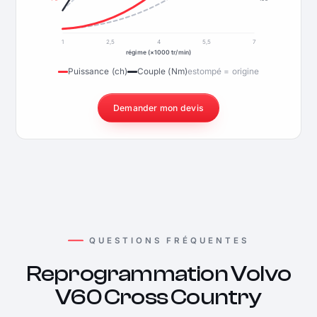
1
2,5
4
5,5
7
régime (×1000 tr/min)
Puissance (ch)
Couple (Nm)
estompé = origine
Demander mon devis
QUESTIONS FRÉQUENTES
Reprogrammation Volvo
V60 Cross Country