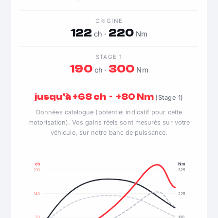
ORIGINE
122
220
ch ·
Nm
STAGE 1
190
300
ch ·
Nm
jusqu'à +68 ch · +80 Nm
(Stage 1)
Données catalogue (potentiel indicatif pour cette
motorisation). Vos gains réels sont mesurés sur votre
véhicule, sur notre banc de puissance.
ch
Nm
210
325
140
225
70
100