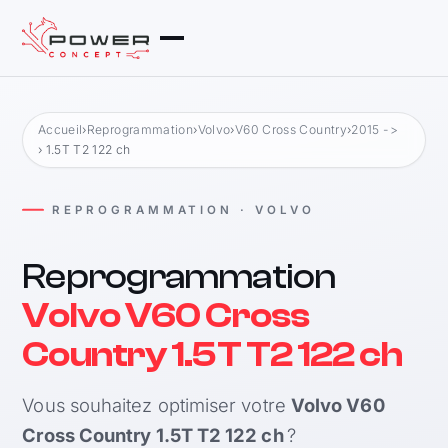
Accueil
›
Reprogrammation
›
Volvo
›
V60 Cross Country
›
2015 ->
› 1.5T T2 122 ch
REPROGRAMMATION · VOLVO
Reprogrammation
Volvo V60 Cross
Country 1.5T T2 122 ch
Vous souhaitez optimiser votre
Volvo V60
Cross Country 1.5T T2 122 ch
?