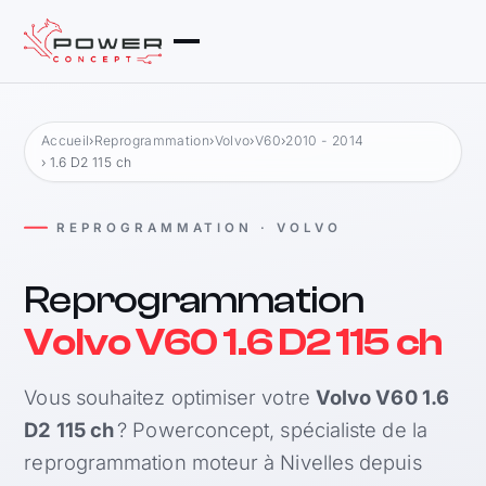
Accueil
›
Reprogrammation
›
Volvo
›
V60
›
2010 - 2014
› 1.6 D2 115 ch
REPROGRAMMATION · VOLVO
Reprogrammation
Volvo V60 1.6 D2 115 ch
Vous souhaitez optimiser votre
Volvo V60 1.6
D2 115 ch
? Powerconcept, spécialiste de la
reprogrammation moteur à Nivelles depuis