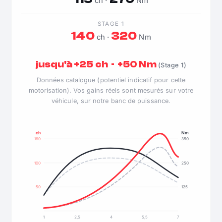
ch ·
Nm
STAGE 1
140
320
ch ·
Nm
jusqu'à +25 ch · +50 Nm
(Stage 1)
Données catalogue (potentiel indicatif pour cette
motorisation). Vos gains réels sont mesurés sur votre
véhicule, sur notre banc de puissance.
ch
Nm
160
350
100
250
50
125
1
2,5
4
5,5
7