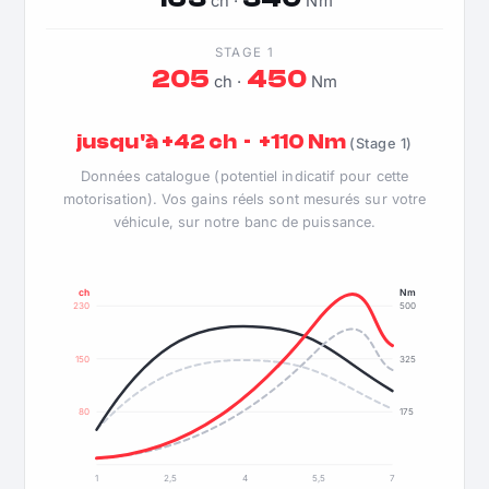
ch ·
Nm
STAGE 1
205
450
ch ·
Nm
jusqu'à +42 ch · +110 Nm
(Stage 1)
Données catalogue (potentiel indicatif pour cette
motorisation). Vos gains réels sont mesurés sur votre
véhicule, sur notre banc de puissance.
ch
Nm
230
500
150
325
80
175
1
2,5
4
5,5
7