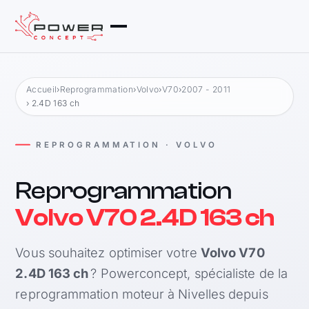
Accueil
›
Reprogrammation
›
Volvo
›
V70
›
2007 - 2011
› 2.4D 163 ch
REPROGRAMMATION · VOLVO
Reprogrammation
Volvo V70 2.4D 163 ch
Vous souhaitez optimiser votre
Volvo V70
2.4D 163 ch
? Powerconcept, spécialiste de la
reprogrammation moteur à Nivelles depuis