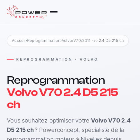
Accueil
›
Reprogrammation
›
Volvo
›
V70
›
2011 ->
› 2.4 D5 215 ch
REPROGRAMMATION · VOLVO
Reprogrammation
Volvo V70 2.4 D5 215
ch
Vous souhaitez optimiser votre
Volvo V70 2.4
D5 215 ch
? Powerconcept, spécialiste de la
reprogrammation moteur à Nivelles depuis