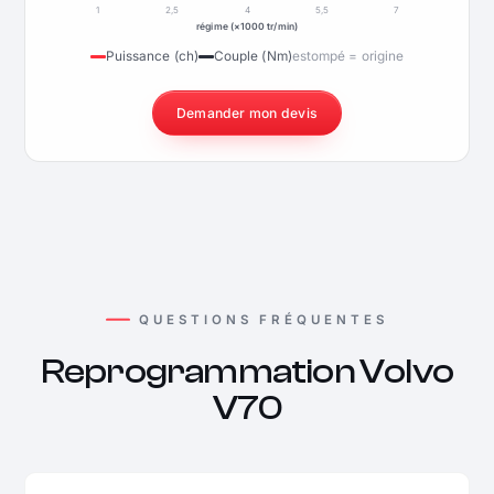
1
2,5
4
5,5
7
régime (×1000 tr/min)
Puissance (ch)
Couple (Nm)
estompé = origine
Demander mon devis
QUESTIONS FRÉQUENTES
Reprogrammation Volvo
V70