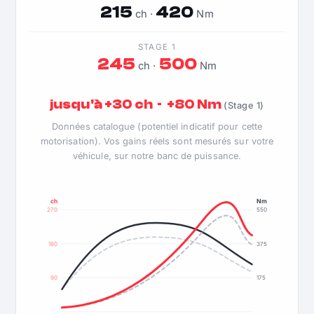
215
420
ch ·
Nm
STAGE 1
245
500
ch ·
Nm
jusqu'à +30 ch · +80 Nm
(Stage 1)
Données catalogue (potentiel indicatif pour cette
motorisation). Vos gains réels sont mesurés sur votre
véhicule, sur notre banc de puissance.
ch
Nm
270
550
180
375
90
175