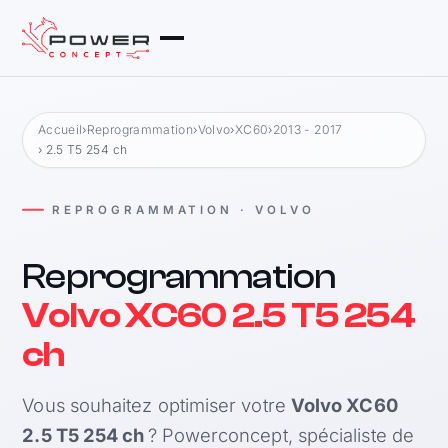
Accueil
›
Reprogrammation
›
Volvo
›
XC60
›
2013 - 2017
› 2.5 T5 254 ch
REPROGRAMMATION · VOLVO
Reprogrammation
Volvo XC60 2.5 T5 254
ch
Vous souhaitez optimiser votre
Volvo XC60
2.5 T5 254 ch
? Powerconcept, spécialiste de