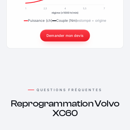
1
2,5
4
5,5
7
régime (×1000 tr/min)
Puissance (ch)
Couple (Nm)
estompé = origine
Demander mon devis
QUESTIONS FRÉQUENTES
Reprogrammation Volvo
XC60