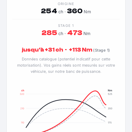
ORIGINE
254
360
ch ·
Nm
STAGE 1
285
473
ch ·
Nm
jusqu'à +31 ch · +113 Nm
(Stage 1)
Données catalogue (potentiel indicatif pour cette
motorisation). Vos gains réels sont mesurés sur votre
véhicule, sur notre banc de puissance.
ch
Nm
320
525
210
350
110
175