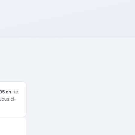
05 ch
ne
vous ci-