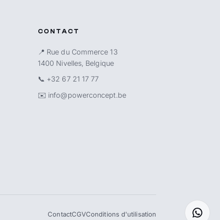
CONTACT
📍 Rue du Commerce 13
1400 Nivelles, Belgique
📞
+32 67 21 17 77
✉️
info@powerconcept.be
Contact
CGV
Conditions d'utilisation