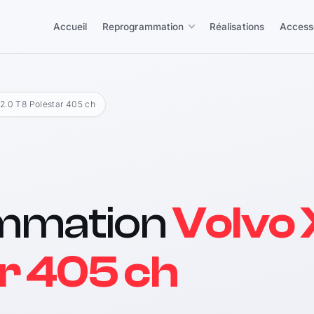
Accueil
Reprogrammation
Réalisations
Access
 2.0 T8 Polestar 405 ch
mmation
Volvo
r 405 ch