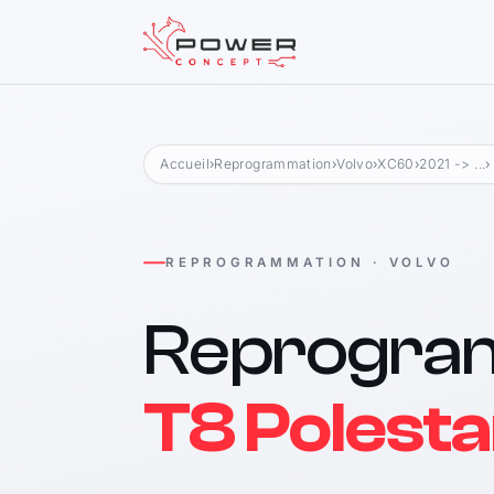
Accueil
›
Reprogrammation
›
Volvo
›
XC60
›
2021 -> ...
›
REPROGRAMMATION · VOLVO
Reprogra
T8 Polesta