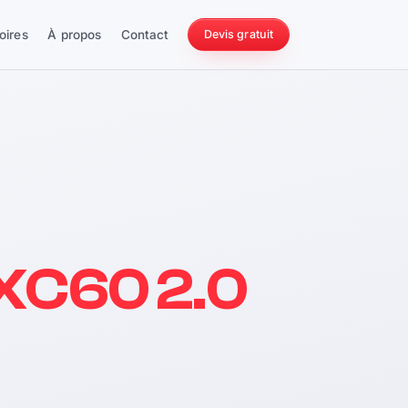
oires
À propos
Contact
Devis gratuit
256 ch
 XC60 2.0
228 Nm