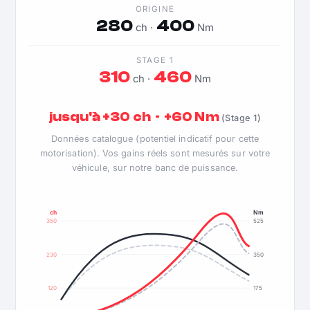
ORIGINE
280
400
ch ·
Nm
STAGE 1
310
460
ch ·
Nm
jusqu'à +30 ch · +60 Nm
(Stage 1)
Données catalogue (potentiel indicatif pour cette
motorisation). Vos gains réels sont mesurés sur votre
véhicule, sur notre banc de puissance.
ch
Nm
350
525
230
350
120
175