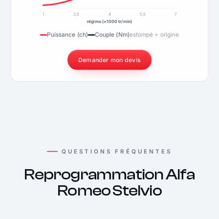
1
2,5
4
5,5
7
régime (×1000 tr/min)
Puissance (ch)
Couple (Nm)
estompé = origine
Demander mon devis
QUESTIONS FRÉQUENTES
Reprogrammation Alfa
Romeo Stelvio