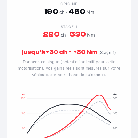
ORIGINE
190
450
ch ·
Nm
STAGE 1
220
530
ch ·
Nm
jusqu'à +30 ch · +80 Nm
(Stage 1)
Données catalogue (potentiel indicatif pour cette
motorisation). Vos gains réels sont mesurés sur votre
véhicule, sur notre banc de puissance.
ch
Nm
250
600
160
400
80
200