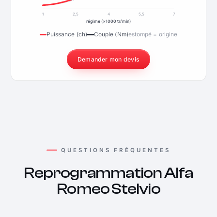
1
2,5
4
5,5
7
régime (×1000 tr/min)
Puissance (ch)
Couple (Nm)
estompé = origine
Demander mon devis
QUESTIONS FRÉQUENTES
Reprogrammation Alfa
Romeo Stelvio