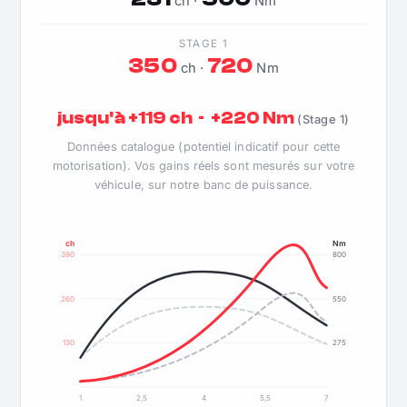
ch ·
Nm
STAGE 1
350
720
ch ·
Nm
jusqu'à +119 ch · +220 Nm
(Stage 1)
Données catalogue (potentiel indicatif pour cette
motorisation). Vos gains réels sont mesurés sur votre
véhicule, sur notre banc de puissance.
ch
Nm
390
800
260
550
130
275
1
2,5
4
5,5
7