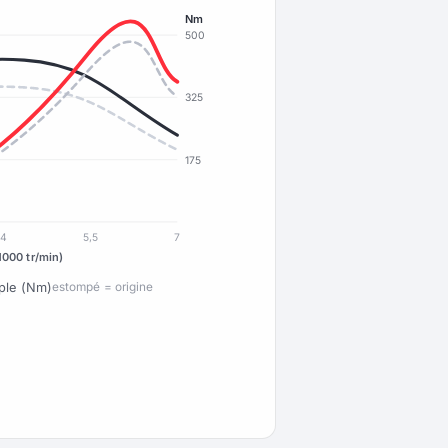
Nm
500
325
175
4
5,5
7
1000 tr/min)
ple (Nm)
estompé = origine