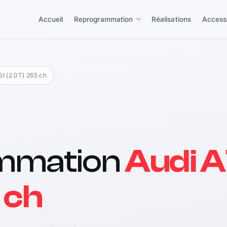
Accueil
Reprogrammation
Réalisations
Access
SI (2.0T) 265 ch
mmation
Audi A
 ch