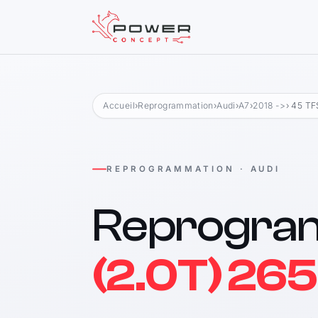
Accueil
›
Reprogrammation
›
Audi
›
A7
›
2018 ->
› 45 TF
REPROGRAMMATION · AUDI
Reprogra
(2.0T) 265