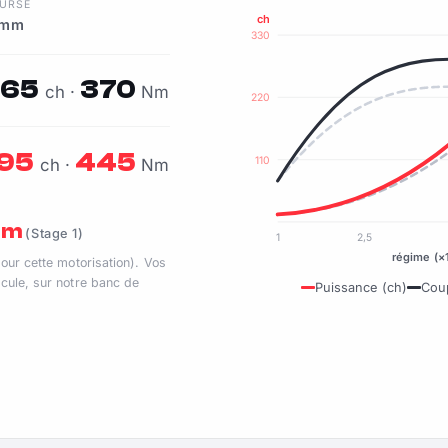
OURSE
ch
 mm
330
265
370
ch ·
Nm
220
95
445
110
ch ·
Nm
 Nm
(Stage 1)
1
2,5
régime (×
pour cette motorisation). Vos
cule, sur notre banc de
Puissance (ch)
Cou