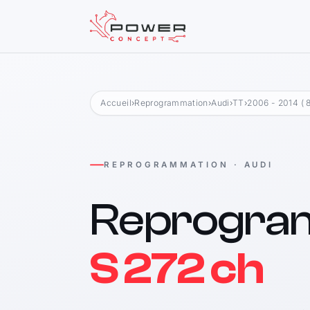
Accueil
›
Reprogrammation
›
Audi
›
TT
›
2006 - 2014 ( 8
REPROGRAMMATION · AUDI
Reprogra
S 272 ch