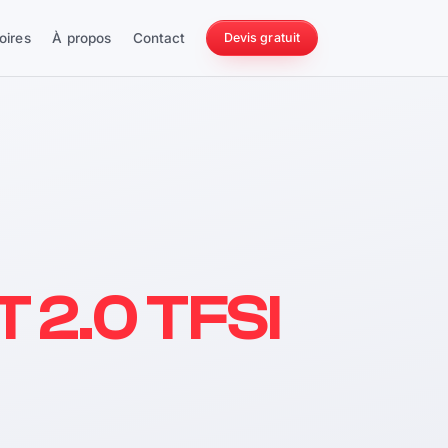
oires
À propos
Contact
Devis gratuit
256 ch
T 2.0 TFSI
228 Nm