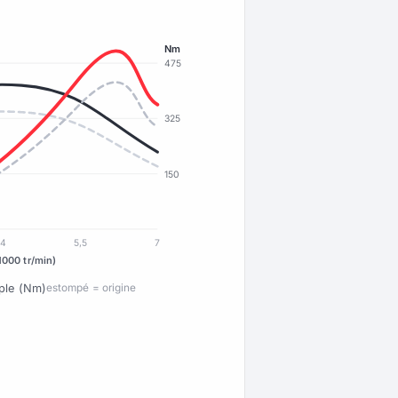
Nm
475
325
150
4
5,5
7
1000 tr/min)
ple (Nm)
estompé = origine