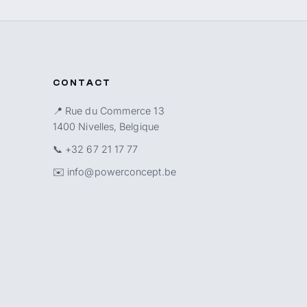
CONTACT
📍 Rue du Commerce 13
1400 Nivelles, Belgique
📞
+32 67 21 17 77
✉️
info@powerconcept.be