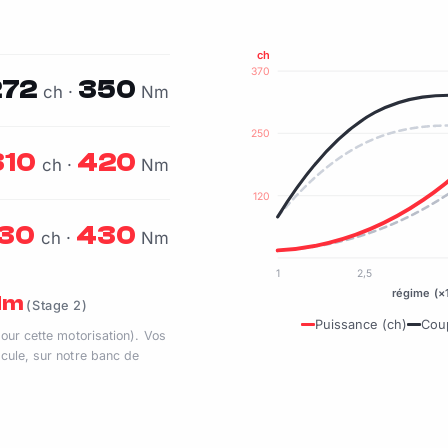
ch
370
272
350
ch ·
Nm
250
310
420
ch ·
Nm
120
30
430
ch ·
Nm
1
2,5
régime (×
 Nm
(Stage 2)
Puissance (ch)
Cou
pour cette motorisation). Vos
cule, sur notre banc de