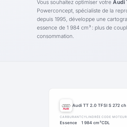
Vous souhaitez optimiser votre
Audi 
Powerconcept, spécialiste de la rep
depuis 1995, développe une cartogr
essence de 1 984 cm³ : plus de coup
consommation.
Audi TT 2.0 TFSI S 272 ch
CARBURANT
CYLINDRÉE
CODE MOTEU
Essence
1 984 cm³
CDL