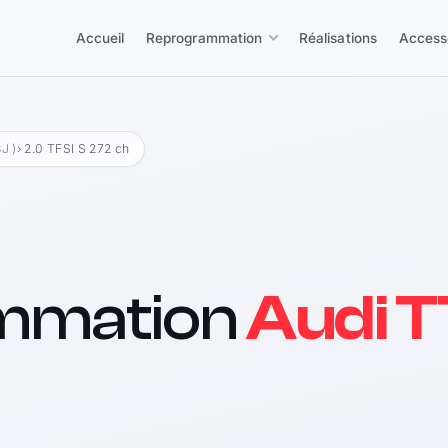
Accueil
Reprogrammation
Réalisations
Access
J )
› 2.0 TFSI S 272 ch
mmation
Audi T