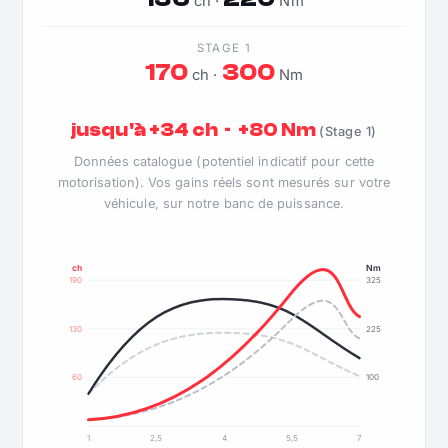
ch ·
Nm
STAGE 1
170
300
ch ·
Nm
jusqu'à +34 ch · +80 Nm
(Stage 1)
Données catalogue (potentiel indicatif pour cette
motorisation). Vos gains réels sont mesurés sur votre
véhicule, sur notre banc de puissance.
ch
Nm
190
325
130
225
60
100
1
2,5
4
5,5
7