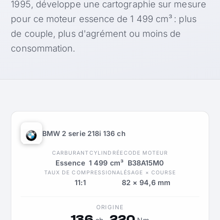
1995, développe une cartographie sur mesure
pour ce moteur essence de 1 499 cm³ : plus
de couple, plus d'agrément ou moins de
consommation.
BMW 2 serie 218i 136 ch
CARBURANT
CYLINDRÉE
CODE MOTEUR
Essence
1 499 cm³
B38A15M0
TAUX DE COMPRESSION
ALÉSAGE × COURSE
11:1
82 × 94,6 mm
ORIGINE
136
220