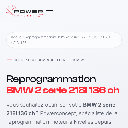
Accueil
›
Reprogrammation
›
BMW
›
2 serie
›
F2x - 2013 - 2020
› 218i 136 ch
REPROGRAMMATION · BMW
Reprogrammation
BMW 2 serie 218i 136 ch
Vous souhaitez optimiser votre
BMW 2 serie
218i 136 ch
? Powerconcept, spécialiste de la
reprogrammation moteur à Nivelles depuis