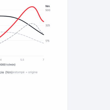
Nm
500
325
175
4
5,5
7
1000 tr/min)
ple (Nm)
estompé = origine