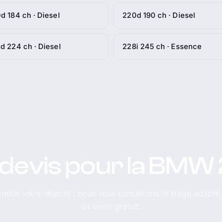
d 184 ch · Diesel
220d 190 ch · Diesel
d 224 ch · Diesel
228i 245 ch · Essence
devis pour la BMW 
-nous votre objectif : nous vous conseillons le stage adapté
un devis gratuit.