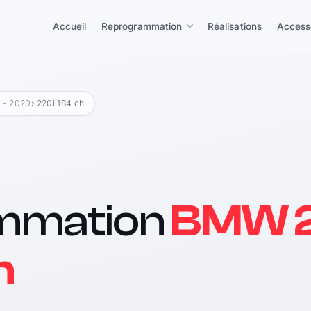
Accueil
Reprogrammation
Réalisations
Access
3 - 2020
› 220i 184 ch
mmation
BMW 2
h