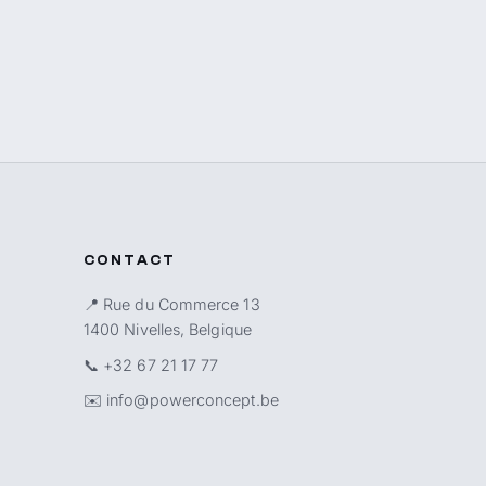
CONTACT
📍 Rue du Commerce 13
1400 Nivelles, Belgique
📞
+32 67 21 17 77
✉️
info@powerconcept.be