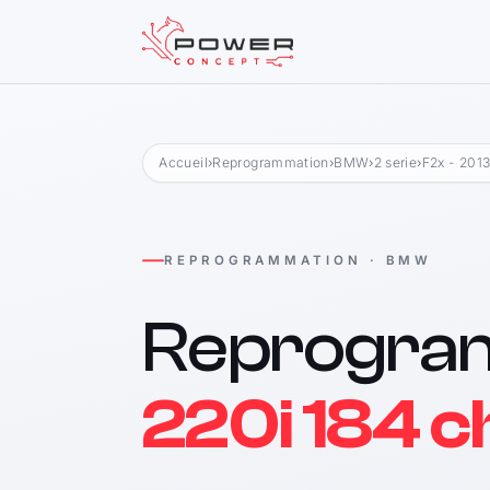
Accueil
›
Reprogrammation
›
BMW
›
2 serie
›
F2x - 201
REPROGRAMMATION · BMW
Reprogra
220i 184 c