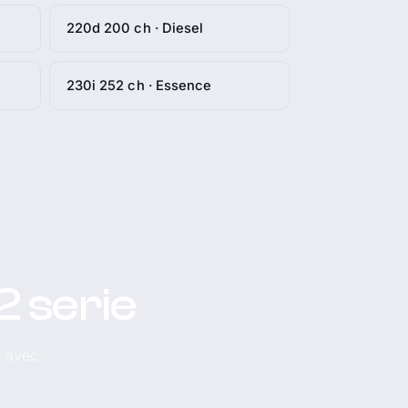
220d 200 ch · Diesel
230i 252 ch · Essence
2 serie
, avec