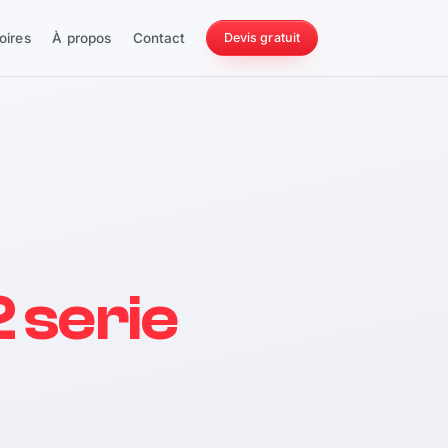
oires
À propos
Contact
Devis gratuit
256 ch
 serie
228 Nm