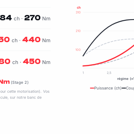
ch
310
184
270
ch ·
Nm
210
50
440
ch ·
Nm
100
80
450
ch ·
Nm
1
2,5
régime (×
0 Nm
(Stage 2)
Puissance (ch)
Cou
pour cette motorisation). Vos
cule, sur notre banc de