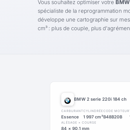
Vous souhaitez optimiser votre
BMW 2
spécialiste de la reprogrammation mo
développe une cartographie sur mes
cm³ : plus de couple, plus d'agréme
BMW 2 serie 220i 184 ch
CARBURANT
CYLINDRÉE
CODE MOTEUR
Essence
1 997 cm³
B48B20B
ALÉSAGE × COURSE
84 × 90,1 mm