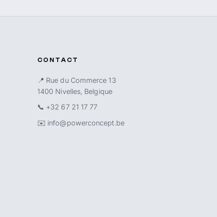
CONTACT
📍 Rue du Commerce 13
1400 Nivelles, Belgique
📞
+32 67 21 17 77
✉️
info@powerconcept.be