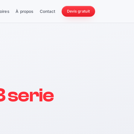
oires
À propos
Contact
Devis gratuit
256 ch
 serie
228 Nm