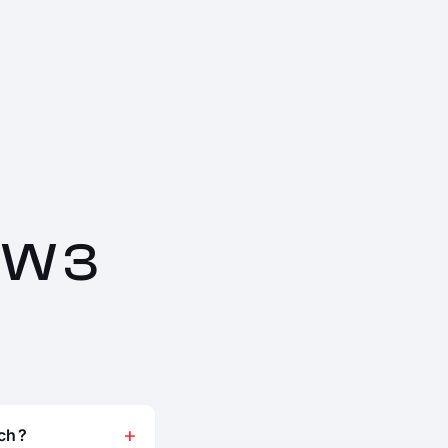
MW 3
ch ?