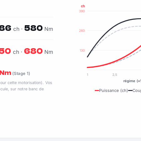
ch
390
86
580
ch ·
Nm
260
50
680
130
ch ·
Nm
0 Nm
(Stage 1)
1
2,5
régime (×
pour cette motorisation). Vos
cule, sur notre banc de
Puissance (ch)
Cou