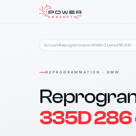
Accueil
›
Reprogrammation
›
BMW
›
3 serie
›
E90/E91 - 
REPROGRAMMATION · BMW
Reprogra
335D 286