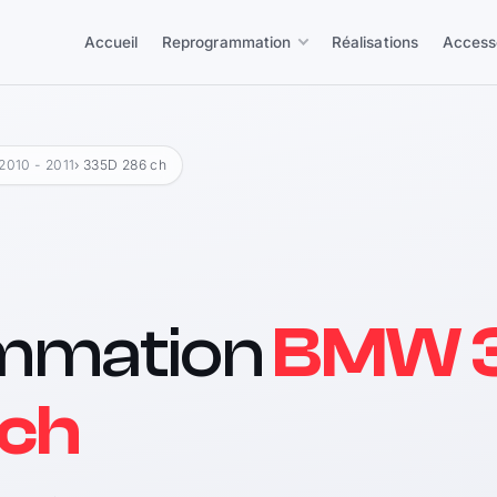
Accueil
Reprogrammation
Réalisations
Access
2010 - 2011
› 335D 286 ch
mmation
BMW 3
 ch