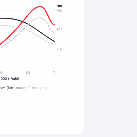
Nm
750
500
250
4
5,5
7
1000 tr/min)
ple (Nm)
estompé = origine