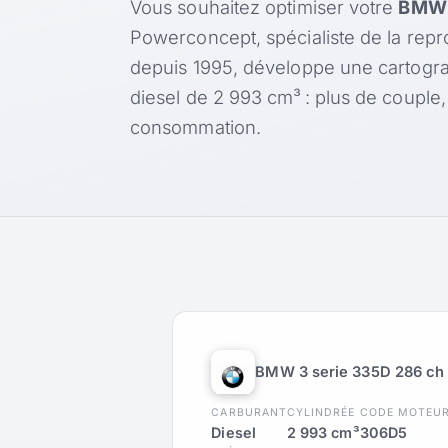
Vous souhaitez optimiser votre
BMW 
Powerconcept, spécialiste de la rep
depuis 1995, développe une cartogr
diesel de 2 993 cm³ : plus de couple
consommation.
BMW 3 serie 335D 286 ch
CARBURANT
CYLINDRÉE
CODE MOTEU
Diesel
2 993 cm³
306D5