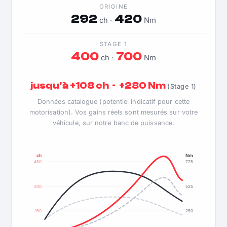
ORIGINE
292
420
ch ·
Nm
STAGE 1
400
700
ch ·
Nm
jusqu'à +108 ch · +280 Nm
(Stage 1)
Données catalogue (potentiel indicatif pour cette
motorisation). Vos gains réels sont mesurés sur votre
véhicule, sur notre banc de puissance.
ch
Nm
450
775
300
525
150
250