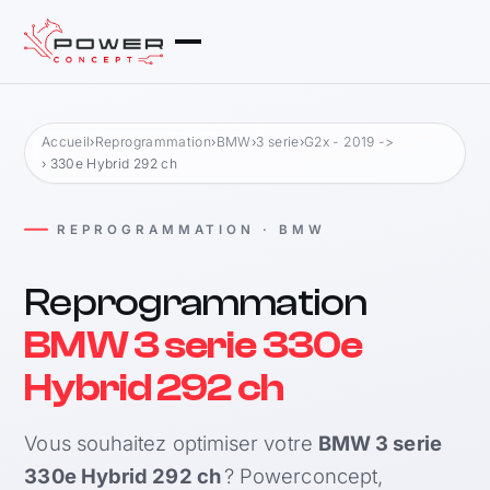
Accueil
›
Reprogrammation
›
BMW
›
3 serie
›
G2x - 2019 ->
› 330e Hybrid 292 ch
REPROGRAMMATION · BMW
Reprogrammation
BMW 3 serie 330e
Hybrid 292 ch
Vous souhaitez optimiser votre
BMW 3 serie
330e Hybrid 292 ch
? Powerconcept,