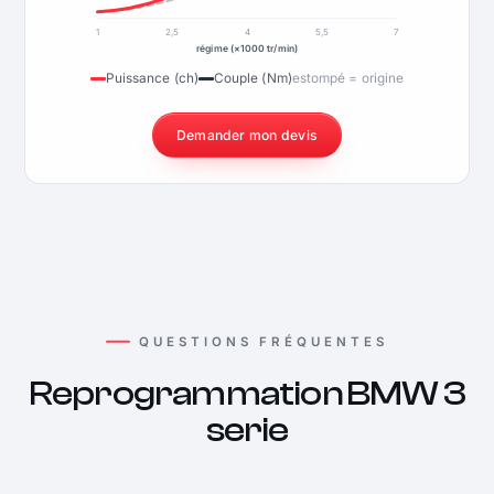
1
2,5
4
5,5
7
régime (×1000 tr/min)
Puissance (ch)
Couple (Nm)
estompé = origine
Demander mon devis
QUESTIONS FRÉQUENTES
Reprogrammation BMW 3
serie