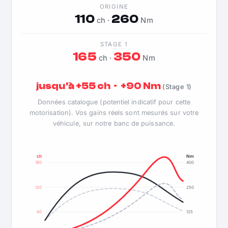
ORIGINE
110
260
ch ·
Nm
STAGE 1
165
350
ch ·
Nm
jusqu'à +55 ch · +90 Nm
(Stage 1)
Données catalogue (potentiel indicatif pour cette
motorisation). Vos gains réels sont mesurés sur votre
véhicule, sur notre banc de puissance.
ch
Nm
180
400
120
250
60
125