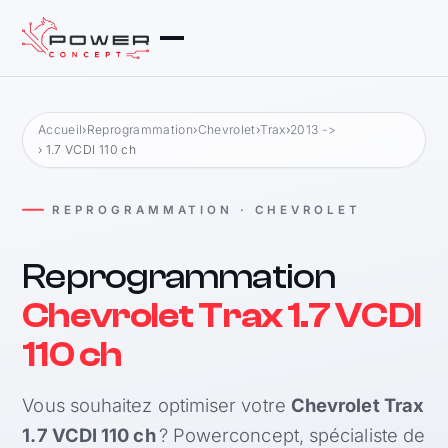
Accueil
›
Reprogrammation
›
Chevrolet
›
Trax
›
2013 ->
› 1.7 VCDI 110 ch
REPROGRAMMATION · CHEVROLET
Reprogrammation
Chevrolet Trax 1.7 VCDI
110 ch
Vous souhaitez optimiser votre
Chevrolet Trax
1.7 VCDI 110 ch
? Powerconcept, spécialiste de