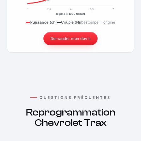
1
2,5
4
5,5
7
régime (×1000 tr/min)
Puissance (ch)
Couple (Nm)
estompé = origine
Demander mon devis
QUESTIONS FRÉQUENTES
Reprogrammation
Chevrolet Trax