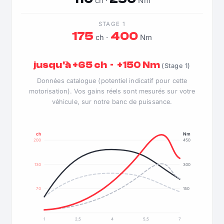
ch ·
Nm
STAGE 1
175
400
ch ·
Nm
jusqu'à +65 ch · +150 Nm
(Stage 1)
Données catalogue (potentiel indicatif pour cette
motorisation). Vos gains réels sont mesurés sur votre
véhicule, sur notre banc de puissance.
ch
Nm
200
450
130
300
70
150
1
2,5
4
5,5
7