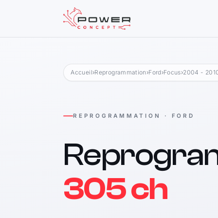
Accueil
›
Reprogrammation
›
Ford
›
Focus
›
2004 - 201
REPROGRAMMATION · FORD
Reprogra
305 ch