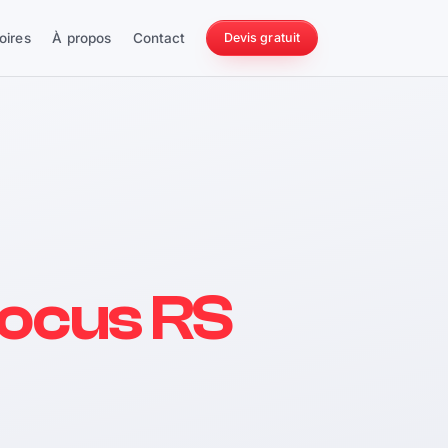
oires
À propos
Contact
Devis gratuit
256 ch
ocus RS
228 Nm