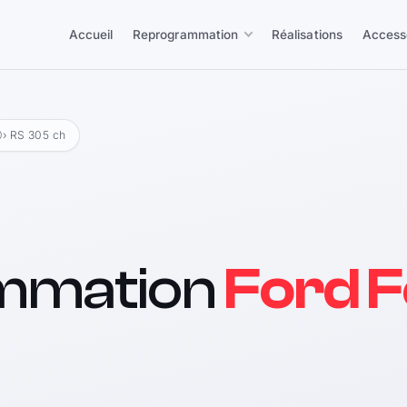
Accueil
Reprogrammation
Réalisations
Access
0
› RS 305 ch
mmation
Ford F