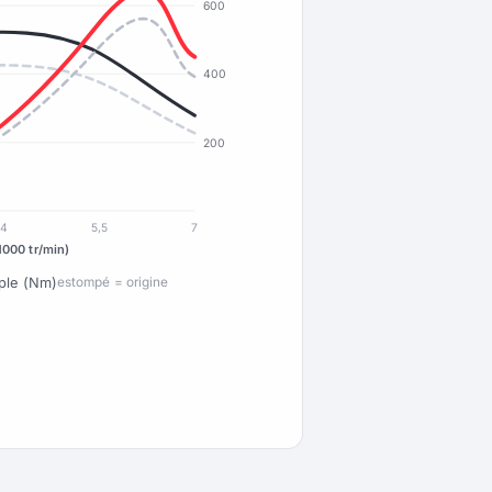
600
400
200
4
5,5
7
1000 tr/min)
ple (Nm)
estompé = origine