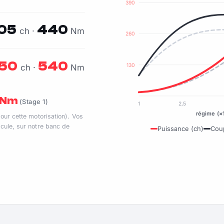
390
05
440
ch ·
Nm
260
50
540
130
ch ·
Nm
0 Nm
(Stage 1)
1
2,5
régime (×
pour cette motorisation). Vos
cule, sur notre banc de
Puissance (ch)
Cou