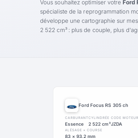
Vous souhaitez optimiser votre
Ford 
spécialiste de la reprogrammation mo
développe une cartographie sur me
2 522 cm³ : plus de couple, plus d'
Ford Focus RS 305 ch
CARBURANT
CYLINDRÉE
CODE MOTEU
Essence
2 522 cm³
JZDA
ALÉSAGE × COURSE
83 × 93,2 mm