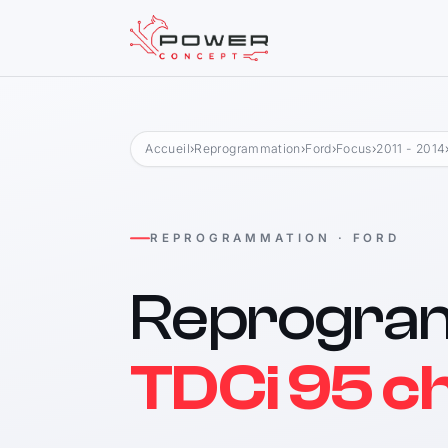
Accueil
›
Reprogrammation
›
Ford
›
Focus
›
2011 - 2014
REPROGRAMMATION · FORD
Reprogra
TDCi 95 c