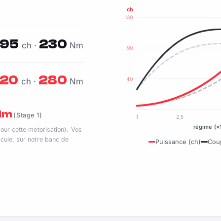
ch
130
95
230
ch ·
Nm
90
120
280
40
ch ·
Nm
 Nm
(Stage 1)
1
2,5
régime (×
pour cette motorisation). Vos
cule, sur notre banc de
Puissance (ch)
Cou