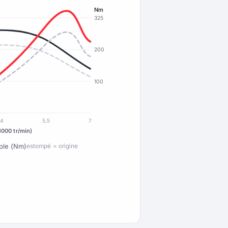
Nm
325
200
100
4
5,5
7
1000 tr/min)
ple (Nm)
estompé = origine