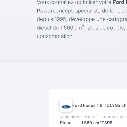
Vous souhaitez optimiser votre
Ford 
Powerconcept, spécialiste de la rep
depuis 1995, développe une cartogr
diesel de 1 560 cm³ : plus de couple
consommation.
Ford Focus 1.6 TDCi 95 ch
CARBURANT
CYLINDRÉE
CODE MOTEU
Diesel
1 560 cm³
T3DB