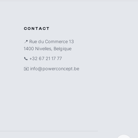
CONTACT
📍 Rue du Commerce 13
1400 Nivelles, Belgique
📞
+32 67 21 17 77
✉️
info@powerconcept.be