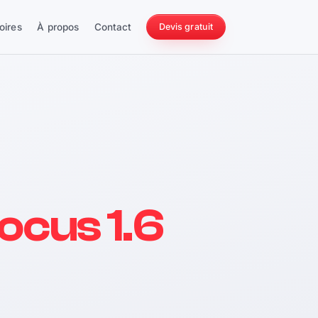
oires
À propos
Contact
Devis gratuit
256 ch
ocus 1.6
228 Nm