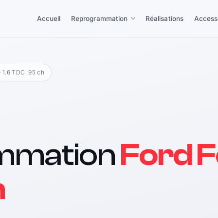
Accueil
Reprogrammation
Réalisations
Access
› 1.6 TDCi 95 ch
mmation
Ford F
h