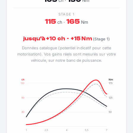
ch ·
Nm
STAGE 1
115
165
ch ·
Nm
jusqu'à +10 ch · +15 Nm
(Stage 1)
Données catalogue (potentiel indicatif pour cette
motorisation). Vos gains réels sont mesurés sur votre
véhicule, sur notre banc de puissance.
ch
Nm
130
175
90
125
40
50
1
2,5
4
5,5
7