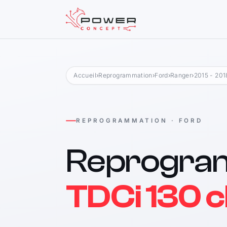
Accueil
›
Reprogrammation
›
Ford
›
Ranger
›
2015 - 201
REPROGRAMMATION · FORD
Reprogra
TDCi 130 