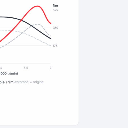
Nm
525
350
175
4
5,5
7
1000 tr/min)
ple (Nm)
estompé = origine