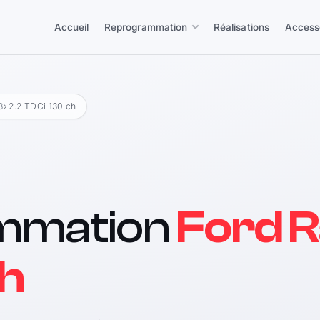
Accueil
Reprogrammation
Réalisations
Access
8
› 2.2 TDCi 130 ch
mmation
Ford R
ch