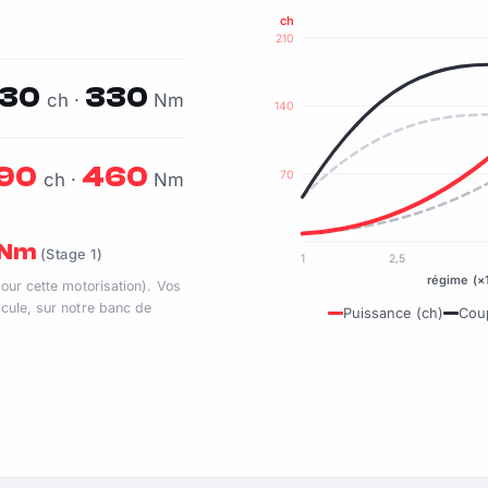
ch
210
130
330
ch ·
Nm
140
190
460
70
ch ·
Nm
0 Nm
(Stage 1)
1
2,5
régime (×
pour cette motorisation). Vos
cule, sur notre banc de
Puissance (ch)
Cou