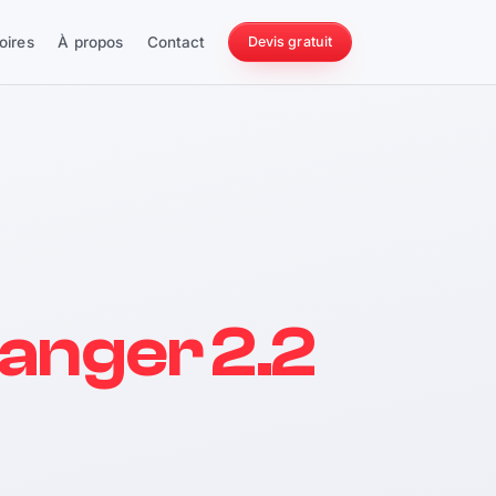
oires
À propos
Contact
Devis gratuit
256 ch
anger 2.2
228 Nm