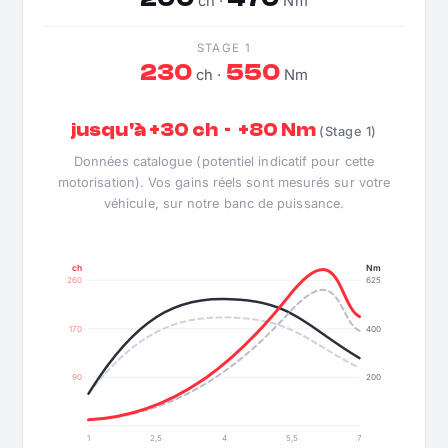
ch ·
Nm
STAGE 1
230
550
ch ·
Nm
jusqu'à +30 ch · +80 Nm
(Stage 1)
Données catalogue (potentiel indicatif pour cette
motorisation). Vos gains réels sont mesurés sur votre
véhicule, sur notre banc de puissance.
ch
Nm
260
625
170
400
90
200
1
2,5
4
5,5
7