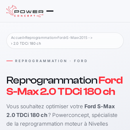
Accueil
›
Reprogrammation
›
Ford
›
S-Max
›
2015 ->
› 2.0 TDCi 180 ch
REPROGRAMMATION · FORD
Reprogrammation
Ford
S-Max 2.0 TDCi 180 ch
Vous souhaitez optimiser votre
Ford S-Max
2.0 TDCi 180 ch
? Powerconcept, spécialiste
de la reprogrammation moteur à Nivelles