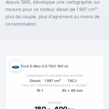
depuis 1995, développe une cartographie sur
mesure pour ce moteur diesel de 1 997 cm³ :
plus de couple, plus d'agrément ou moins de
consommation.
Ford S-Max 2.0 TDCi 180 ch
CARBURANT
CYLINDRÉE
CODE MOTEUR
Diesel
1 997 cm³
T8CJ
TAUX DE COMPRESSION
ALÉSAGE × COURSE
16:1
85 × 88 mm
ORIGINE
180
400