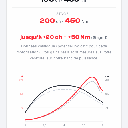
ch ·
Nm
STAGE 1
200
450
ch ·
Nm
jusqu'à +20 ch · +50 Nm
(Stage 1)
Données catalogue (potentiel indicatif pour cette
motorisation). Vos gains réels sont mesurés sur votre
véhicule, sur notre banc de puissance.
ch
Nm
220
500
150
325
70
175
1
2,5
4
5,5
7