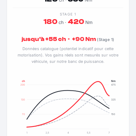
ch ·
Nm
STAGE 1
180
420
ch ·
Nm
jusqu'à +55 ch · +90 Nm
(Stage 1)
Données catalogue (potentiel indicatif pour cette
motorisation). Vos gains réels sont mesurés sur votre
véhicule, sur notre banc de puissance.
ch
Nm
200
475
130
325
70
150
1
2,5
4
5,5
7