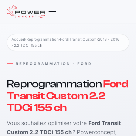
Accueil
›
Reprogrammation
›
Ford
›
Transit Custom
›
2013 - 2016
› 2.2 TDCi 155 ch
REPROGRAMMATION · FORD
Reprogrammation
Ford
Transit Custom 2.2
TDCi 155 ch
Vous souhaitez optimiser votre
Ford Transit
Custom 2.2 TDCi 155 ch
? Powerconcept,