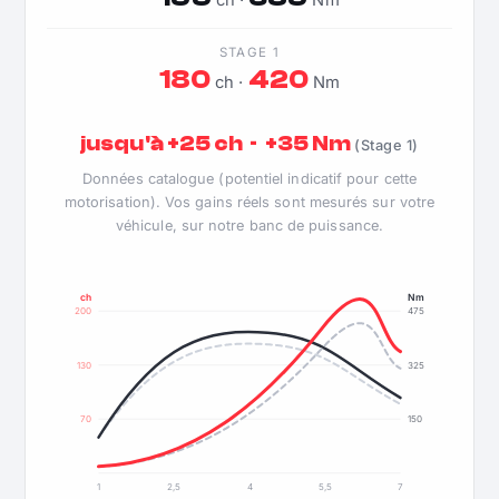
ch ·
Nm
STAGE 1
180
420
ch ·
Nm
jusqu'à +25 ch · +35 Nm
(Stage 1)
Données catalogue (potentiel indicatif pour cette
motorisation). Vos gains réels sont mesurés sur votre
véhicule, sur notre banc de puissance.
ch
Nm
200
475
130
325
70
150
1
2,5
4
5,5
7