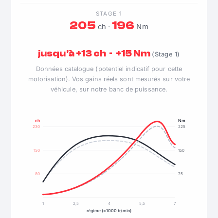
STAGE 1
205
196
ch ·
Nm
jusqu'à +13 ch · +15 Nm
(Stage 1)
Données catalogue (potentiel indicatif pour cette
motorisation). Vos gains réels sont mesurés sur votre
véhicule, sur notre banc de puissance.
ch
Nm
230
225
150
150
80
75
1
2,5
4
5,5
7
régime (×1000 tr/min)