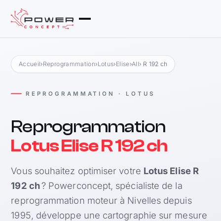
Accueil
›
Reprogrammation
›
Lotus
›
Elise
›
All
› R 192 ch
REPROGRAMMATION · LOTUS
Reprogrammation
Lotus Elise R 192 ch
Vous souhaitez optimiser votre
Lotus Elise R
192 ch
? Powerconcept, spécialiste de la
reprogrammation moteur à Nivelles depuis
1995, développe une cartographie sur mesure