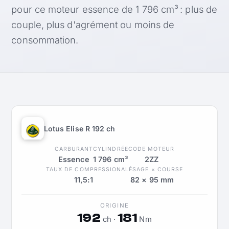
pour ce moteur essence de 1 796 cm³ : plus de
couple, plus d'agrément ou moins de
consommation.
Lotus Elise R 192 ch
CARBURANT
CYLINDRÉE
CODE MOTEUR
Essence
1 796 cm³
2ZZ
TAUX DE COMPRESSION
ALÉSAGE × COURSE
11,5:1
82 × 95 mm
ORIGINE
192
181
ch ·
Nm