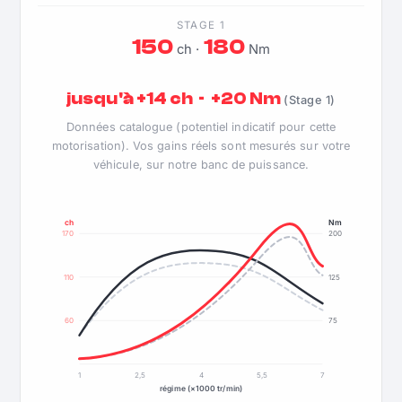
STAGE 1
150
180
ch ·
Nm
jusqu'à +14 ch · +20 Nm
(Stage 1)
Données catalogue (potentiel indicatif pour cette
motorisation). Vos gains réels sont mesurés sur votre
véhicule, sur notre banc de puissance.
ch
Nm
170
200
110
125
60
75
1
2,5
4
5,5
7
régime (×1000 tr/min)