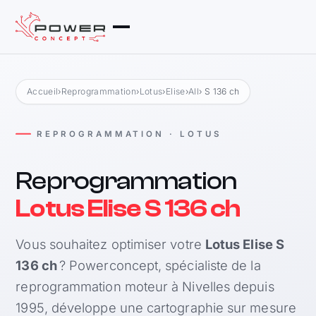
Accueil
›
Reprogrammation
›
Lotus
›
Elise
›
All
› S 136 ch
REPROGRAMMATION · LOTUS
Reprogrammation
Lotus Elise S 136 ch
Vous souhaitez optimiser votre
Lotus Elise S
136 ch
? Powerconcept, spécialiste de la
reprogrammation moteur à Nivelles depuis
1995, développe une cartographie sur mesure