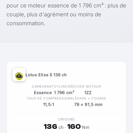
pour ce moteur essence de 1 796 cm³ : plus de
couple, plus d'agrément ou moins de
consommation.
Lotus Elise S 136 ch
CARBURANT
CYLINDRÉE
CODE MOTEUR
Essence
1 796 cm³
1ZZ
TAUX DE COMPRESSION
ALÉSAGE × COURSE
11,5:1
79 × 91,5 mm
ORIGINE
136
160
ch ·
Nm