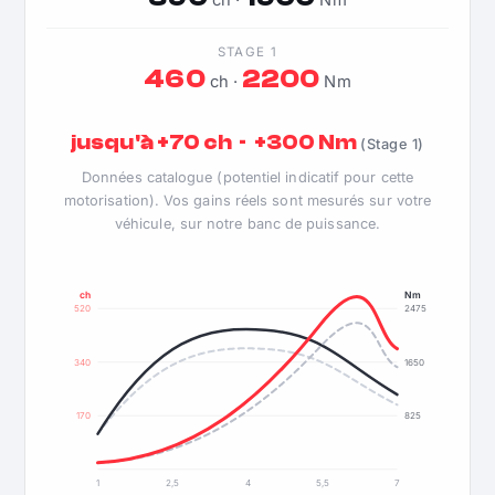
ch ·
Nm
STAGE 1
460
2200
ch ·
Nm
jusqu'à +70 ch · +300 Nm
(Stage 1)
Données catalogue (potentiel indicatif pour cette
motorisation). Vos gains réels sont mesurés sur votre
véhicule, sur notre banc de puissance.
ch
Nm
520
2475
340
1650
170
825
1
2,5
4
5,5
7