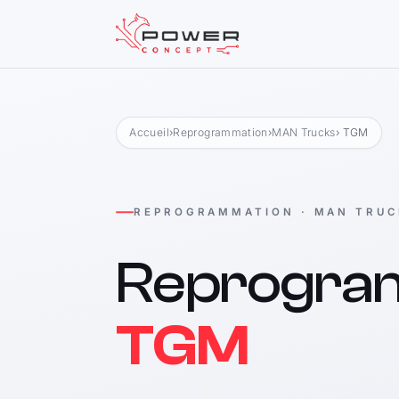
Accueil
›
Reprogrammation
›
MAN Trucks
› TGM
REPROGRAMMATION · MAN TRUC
Reprogra
TGM