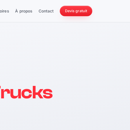
oires
À propos
Contact
Devis gratuit
256 ch
rucks
228 Nm