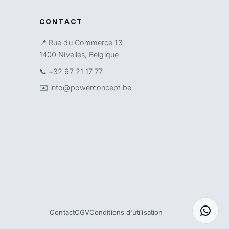
CONTACT
📍 Rue du Commerce 13
1400 Nivelles, Belgique
📞
+32 67 21 17 77
✉️
info@powerconcept.be
Contact
CGV
Conditions d'utilisation