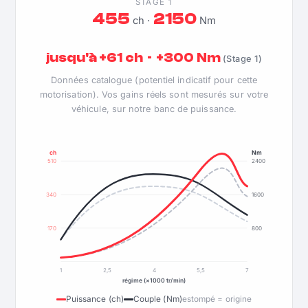
STAGE 1
455
2150
ch ·
Nm
jusqu'à +61 ch · +300 Nm
(Stage 1)
Données catalogue (potentiel indicatif pour cette
motorisation). Vos gains réels sont mesurés sur votre
véhicule, sur notre banc de puissance.
ch
Nm
510
2400
340
1600
170
800
1
2,5
4
5,5
7
régime (×1000 tr/min)
Puissance (ch)
Couple (Nm)
estompé = origine